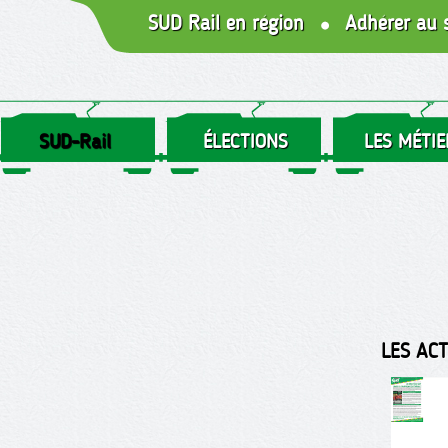
SUD Rail en région
Adhérer au 
SUD-Rail
ÉLECTIONS
LES MÉTIE
LES AC