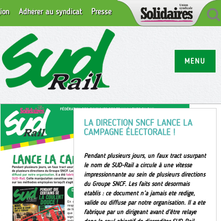
ion
Adhérer au syndicat
Presse
MENU
LA DIRECTION SNCF LANCE LA
CAMPAGNE ÉLECTORALE !
Pendant plusieurs jours, un faux tract usurpant
le nom de SUD-Rail a circulé à une vitesse
impressionnante au sein de plusieurs directions
du Groupe SNCF. Les faits sont désormais
établis : ce document n’a jamais été rédigé,
validé ou diffusé par notre organisation. Il a été
fabriqué par un dirigeant avant d’être relayé