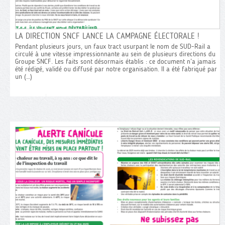
LA DIRECTION SNCF LANCE LA CAMPAGNE ÉLECTORALE !
RETRAIT
274 MILLIONS D’EUROS : QUI PAYE ? QUI
Pendant plusieurs jours, un faux tract usurpant le nom de SUD-Rail a
LES DER
circulé à une vitesse impressionnante au sein de plusieurs directions du
PROFITE ?
Groupe SNCF. Les faits sont désormais établis : ce document n’a jamais
été rédigé, validé ou diffusé par notre organisation. Il a été fabriqué par
SUD-Rail s
Gares & Connexions a été condamnée le 9
un (…)
retraites 
février dernier, en première instance, à verser
réaffirme 
cette somme phénoménale dans le contentieux
capitalisat
lié à l’annulation du projet de transformation de
de négocie
la Gare du Nord. Si G&C a bien entendu fait
conducteu
Appel, il n’en reste pas moins qu’il a aussi
pour d’autr
été (…)