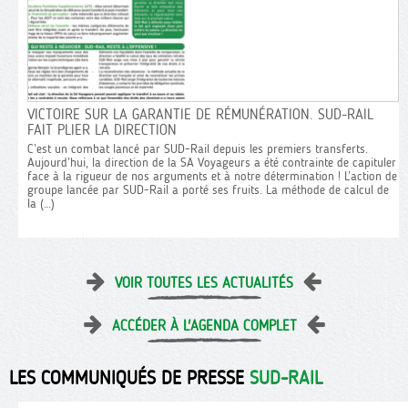
CHEMINO
LA FUSÉE SOCIALE DOIT DÉCOLLER !
MAI, C’E
VICTOIRE SUR LA GARANTIE DE RÉMUNÉRATION. SUD-RAIL
Partout sur le territoire, on assiste à la
FAIT PLIER LA DIRECTION
Une entrep
construction d’une mobilisation générale à la
qui n’en t
C’est un combat lancé par SUD-Rail depuis les premiers transferts.
sncf ! Les conducteurs (ADC), les contrôleurs
affiche pl
Aujourd’hui, la direction de la SA Voyageurs a été contrainte de capituler
(ASCT) et les agents de maintenance ont décidé
bénéfices 
face à la rigueur de nos arguments et à notre détermination ! L’action de
de passer à l’action. Agents commerciaux des
l’année 2
groupe lancée par SUD-Rail a porté ses fruits. La méthode de calcul de
gares, RCAD ne laissons pas échapper cette
d’achat, a
la (…)
occasion et (…)
qui ont eu
VOIR TOUTES LES ACTUALITÉS
ACCÉDER À L'AGENDA COMPLET
LES COMMUNIQUÉS DE PRESSE
SUD-RAIL