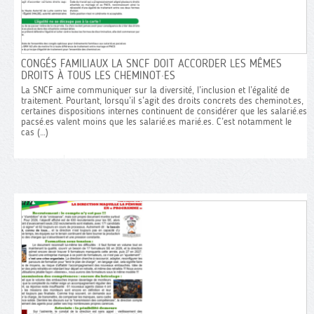
« FAIRE
AUDIT DES BUREAUX DE COMMANDE :
CONGÉS FAMILIAUX LA SNCF DOIT ACCORDER LES MÊMES
PLACE D
COMME ON S’EN DOUTAIT, LA DIRECTION
DROITS À TOUS LES CHEMINOT·ES
SE MOQUE DE NOUS !
La SNCF aime communiquer sur la diversité, l’inclusion et l’égalité de
La présid
traitement. Pourtant, lorsqu’il s’agit des droits concrets des cheminot.es,
ses déclar
En juin dernier, l’audit sur la commande des
certaines dispositions internes continuent de considérer que les salarié.es
poursuivi
personnels roulants avait été obtenu grâce aux
pacsé.es valent moins que les salarié.es marié.es. C’est notamment le
faciliter le
mobilisations des ASCT et des ADC. Cet audit
cas (…)
filialisati
devait remettre de l’ordre dans une organisation
cet outil 
devenue chaotique, violente socialement et
complète 
complètement déconnectée de la réalité du
collectifs 
terrain. Les constats, (…)