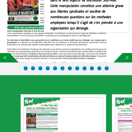
dans le seul objectif de discréditer SUD-Rail.
Cette manipulation constitue une atteinte grave
aux libertés syndicales et soulève de
nombreuses questions sur les méthodes
employées lorsqu’il s’agit de s’en prendre à une
organisation qui dérange.
Avec fermeté, nous avons dénoncé ces
méthodes inacceptables avec comme objectif
principal d’ostraciser notre organisation
syndicale et l’ensemble de ses équipes
militantes
DÉFENDRE NOS DROITS… EN
CONQUÉRIR DE NOUVEAUX ! A
PARTIR DU 1ER JUILLET, LE
CONGÉ SUPPLÉMENTAIRE DE
NAISSANCE
L’adoption du Projet de loi de financement de la
sécurité sociale2026 entérine la création d’un
nouveau congé de naissance. D’une durée d’un
à deux mois par parent, il s’ajoute au congé