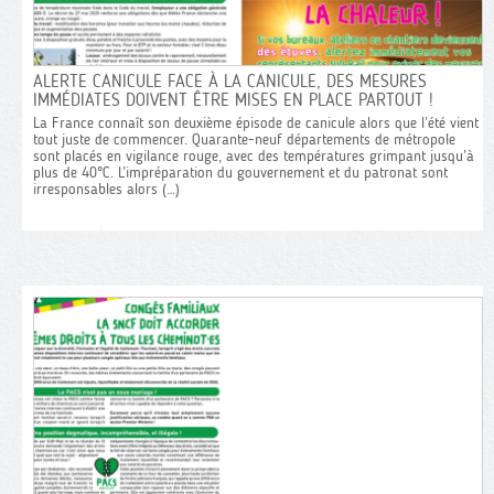
NOUVEAU
ALERTE CANICULE FACE À LA CANICULE, DES MESURES
ET NOUV
NAO 2026 : CONTRACTUEL·LES LA
IMMÉDIATES DOIVENT ÊTRE MISES EN PLACE PARTOUT !
DIRECTION BROUILLE LES PISTES
La France connaît son deuxième épisode de canicule alors que l’été vient
Voici le n
tout juste de commencer. Quarante-neuf départements de métropole
nouveaux
sont placés en vigilance rouge, avec des températures grimpant jusqu’à
Depuis la mise en place du contrat unique en
l’organisa
plus de 40°C. L’impréparation du gouvernement et du patronat sont
2020, la direction SNCF n’a cessé de multiplier
pour faire
irresponsables alors (…)
les dispositifs qui individualisent les salaires et
cheminot-e
divisent les cheminot·es. Cette année encore, les
NAO 2026 qui se sont tenues ce 13 janvier,
n’apportent aucune réponse à nos attentes : la
direction (…)