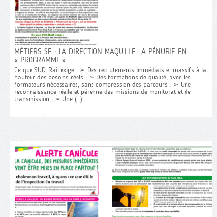
AUDIT DES BUREAUX DE COMMANDE : NE
CONCURR
LAISSONS PAS LA DIRECTION E
MÉTIERS SE : LA DIRECTION MAQUILLE LA PÉNURIE EN
SOCIAL S
« PROGRAMME »
SITUATI
En juin dernier, suite aux mobilisations des
Ce que SUD-Rail exige : ➢ Des recrutements immédiats et massifs à la
cheminot.es et aux interpellations répétées de
hauteur des besoins réels ; ➢ Des formations de qualité, avec les
SUD-Rail, la direction a lancé un audit sur
Dans le ca
formateurs nécessaires, sans compression des parcours ; ➢ Une
l’organisation des Bureaux de Commande. Nous
des servic
reconnaissance réelle et pérenne des missions de monitorat et de
avons été reçus dans le cadre d’une première
de discont
transmission ; ➢ Une (…)
présentation de cet audit, avec des informations
important 
encore succinctes, (…)
qui sont d
attente de
de lots (…)