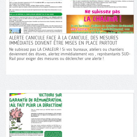
ORGANIS
SNCF VOYAGEURS OBLIGÉE DE
SORTIR 
S’ENDETTER POUR PAYER LES
ALERTE CANICULE FACE À LA CANICULE, DES MESURES
SENS
PROMESSES DE L’ÉTAT !
IMMÉDIATES DOIVENT ÊTRE MISES EN PLACE PARTOUT
Ne subissez pas LA CHALEUR ! Si vos bureaux, ateliers ou chantiers
Le 10 juin
Alors que la situation parait idéale
deviennent des étuves, alertez immédiatement vos , représentants SUD-
négociatio
(augmentation du Chiffre d’affaires à 20.3
Rail pour exiger des mesures ou déclencher une alerte !
mobilisati
Milliards, bénéfices de 765 millions d’euros), la
parole clai
dette de SNCF Voyageur s’envole à 1.6 milliard
concrète d
d’euros en 2024 ! Une entreprise qui fait des
commande 
bénéfices et qui augmente sa dette de … 740%,
des urgenc
cela cache forcément (…)