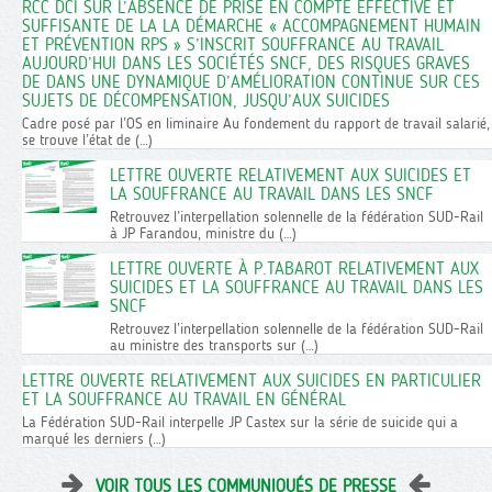
RCC DCI SUR L’ABSENCE DE PRISE EN COMPTE EFFECTIVE ET
SUFFISANTE DE LA LA DÉMARCHE « ACCOMPAGNEMENT HUMAIN
ET PRÉVENTION RPS » S’INSCRIT SOUFFRANCE AU TRAVAIL
AUJOURD’HUI DANS LES SOCIÉTÉS SNCF, DES RISQUES GRAVES
DE DANS UNE DYNAMIQUE D’AMÉLIORATION CONTINUE SUR CES
SUJETS DE DÉCOMPENSATION, JUSQU’AUX SUICIDES
FICHE PRATIQUE : PRÉPARER
FRET SN
Cadre posé par l’OS en liminaire Au fondement du rapport de travail salarié,
COLLECTIVEMENT SON ENTRETIEN
LA MOBI
se trouve l’état de (…)
ANNUEL INDIVIDUEL (E.I.A)
18 janvie
LETTRE OUVERTE RELATIVEMENT AUX SUICIDES ET
L’entretien annuel est un moment clé pour faire
ouvre une
LA SOUFFRANCE AU TRAVAIL DANS LES SNCF
le point sur l’année écoulée, évoquer les
dites « il
Retrouvez l’interpellation solennelle de la fédération SUD-Rail
difficultés rencontrées, exprimer ses attentes et
mai 2023 :
à JP Farandou, ministre du (…)
discuter des perspectives d’évolution
un plan de
professionnelle SUD-Rail vous aide à le
ce plan no
LETTRE OUVERTE À P.TABAROT RELATIVEMENT AUX
préparer.
de 23 flux
SUICIDES ET LA SOUFFRANCE AU TRAVAIL DANS LES
SNCF
Retrouvez l’interpellation solennelle de la fédération SUD-Rail
au ministre des transports sur (…)
LETTRE OUVERTE RELATIVEMENT AUX SUICIDES EN PARTICULIER
ET LA SOUFFRANCE AU TRAVAIL EN GÉNÉRAL
La Fédération SUD-Rail interpelle JP Castex sur la série de suicide qui a
marqué les derniers (…)
VOIR TOUS LES COMMUNIQUÉS DE PRESSE