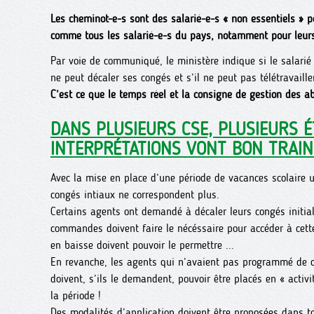
Les cheminot-e-s sont des salarié-e-s « non essentiels » 
comme tous les salarié-e-s du pays, notamment pour leurs
Par voie de communiqué, le ministère indique si le salarié
ne peut décaler ses congés et s’il ne peut pas télétravailler 
C’est ce que le temps réel et la consigne de gestion des a
DANS PLUSIEURS CSE, PLUSIEURS É
INTERPRÉTATIONS VONT BON TRAIN
Avec la mise en place d’une période de vacances scolaire u
congés intiaux ne correspondent plus.
Certains agents ont demandé à décaler leurs congés initial
commandes doivent faire le nécéssaire pour accéder à cet
en baisse doivent pouvoir le permettre ...
En revanche, les agents qui n’avaient pas programmé de c
doivent, s’ils le demandent, pouvoir être placés en « activ
la période !
Des modalités d’application doivent être proposées dans to