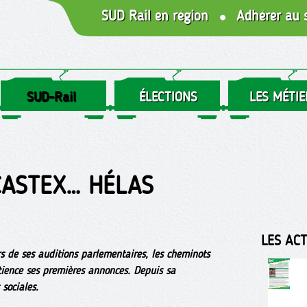
SUD Rail en région
Adhérer au 
SUD-Rail
ÉLECTIONS
LES MÉTIE
CASTEX… HÉLAS
LES AC
s de ses auditions parlementaires, les cheminots
ience ses premières annonces. Depuis sa
sociales.