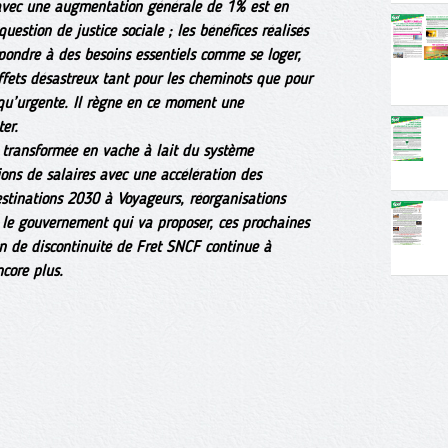
 avec une augmentation générale de 1% est en
uestion de justice sociale ; les bénéfices réalisés
épondre à des besoins essentiels comme se loger,
effets désastreux tant pour les cheminots que pour
 qu’urgente. Il règne en ce moment une
er.
 transformée en vache à lait du système
ons de salaires avec une accélération des
stinations 2030 à Voyageurs, réorganisations
 le gouvernement qui va proposer, ces prochaines
an de discontinuité de Fret SNCF continue à
ncore plus.