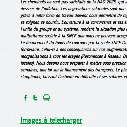
Les cheminots ne sont pas satisfaits de la NAO 2025, qui
dessous de l’inflation. Les négociations salariales sont une q
grâce à notre force de travail doivent nous permettre de r
se soigner, se nourrir… L’ouverture à la concurrence et ses 
l’unité du groupe et du système, rendent la situation plus
maltraitance sociale à la SNCF que nous ne pouvons accept
Le financement du fonds de concours par la seule SNCF l‘a
ferroviaire. Celui-ci a des conséquences sur nos augmentati
réorganisations à tous les étages (Résonances à Réseau, De
locales). Nous devons nous préparer à mettre sous pression
semaines, une loi sur le financement des transports. Le pl
s’appliquer, laissant l’activité en difficulté et ses salariés e
Images à télécharger