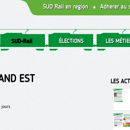
SUD Rail en région
Adhérer au 
SUD-Rail
ÉLECTIONS
LES MÉTIE
AND EST
LES AC
 jours