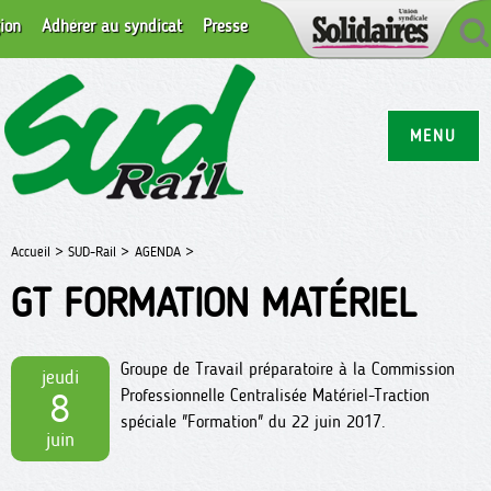
ion
Adhérer au syndicat
Presse
MENU
Accueil >
SUD-Rail >
AGENDA >
GT FORMATION MATÉRIEL
Groupe de Travail préparatoire à la Commission
jeudi
Professionnelle Centralisée Matériel-Traction
8
spéciale "Formation" du 22 juin 2017.
juin