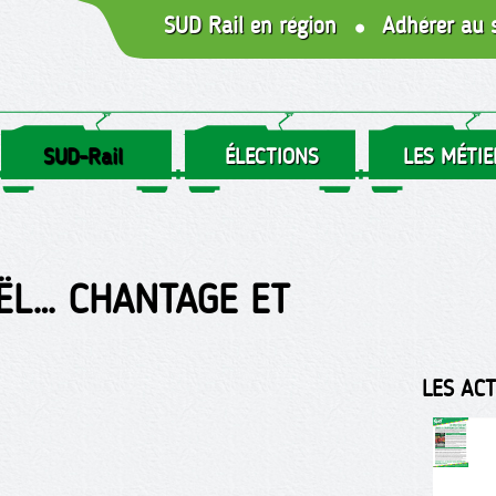
SUD Rail en région
Adhérer au 
SUD-Rail
ÉLECTIONS
LES MÉTIE
OËL… CHANTAGE ET
LES AC