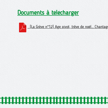
Documents à télécharger
[La Grève n°12] Age pivot, trêve de noël… Chantag