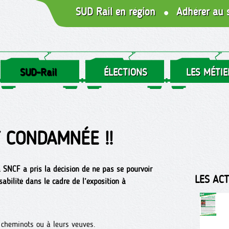
SUD Rail en région
Adhérer au 
SUD-Rail
ÉLECTIONS
LES MÉTIE
 CONDAMNÉE !!
a SNCF a pris la décision de ne pas se pourvoir
LES AC
abilité dans le cadre de l’exposition à
 cheminots ou à leurs veuves.