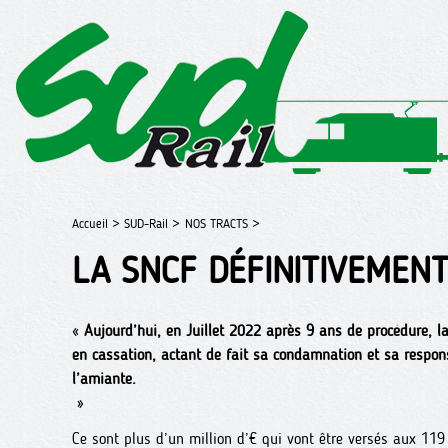
Accueil >
SUD-Rail >
NOS TRACTS >
LA SNCF DÉFINITIVEMENT
«
Aujourd’hui, en Juillet 2022 après 9 ans de procédure, l
en cassation, actant de fait sa condamnation et sa respons
l’amiante.
»
Ce sont plus d’un million d’€ qui vont être versés aux 119