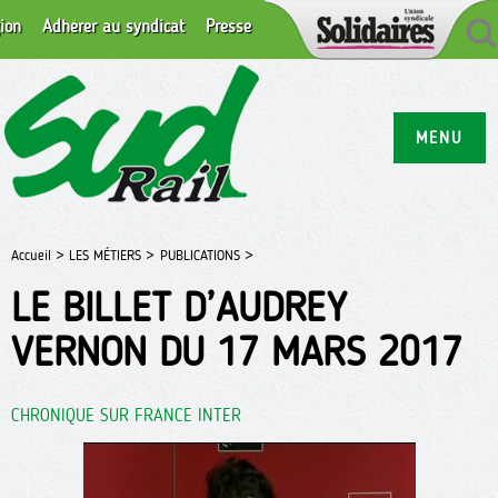
ion
Adhérer au syndicat
Presse
MENU
Accueil >
LES MÉTIERS >
PUBLICATIONS >
LE BILLET D’AUDREY
VERNON DU 17 MARS 2017
CHRONIQUE SUR FRANCE INTER