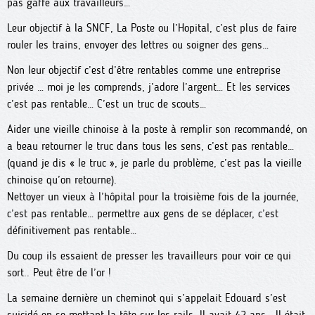
pas gaffe aux travailleurs…
Leur objectif à la SNCF, La Poste ou l’Hopital, c’est plus de faire
rouler les trains, envoyer des lettres ou soigner des gens…
Non leur objectif c’est d’être rentables comme une entreprise
privée … moi je les comprends, j’adore l’argent… Et les services
c’est pas rentable… C’est un truc de scouts…
Aider une vieille chinoise à la poste à remplir son recommandé, on
a beau retourner le truc dans tous les sens, c’est pas rentable…
(quand je dis « le truc », je parle du problème, c’est pas la vieille
chinoise qu’on retourne).
Nettoyer un vieux à l’hôpital pour la troisième fois de la journée,
c’est pas rentable… permettre aux gens de se déplacer, c’est
définitivement pas rentable…
Du coup ils essaient de presser les travailleurs pour voir ce qui
sort.. Peut être de l’or !
La semaine dernière un cheminot qui s’appelait Edouard s’est
suicidé en se mettant la tête sur les rails. Il avait 42 ans… Il était