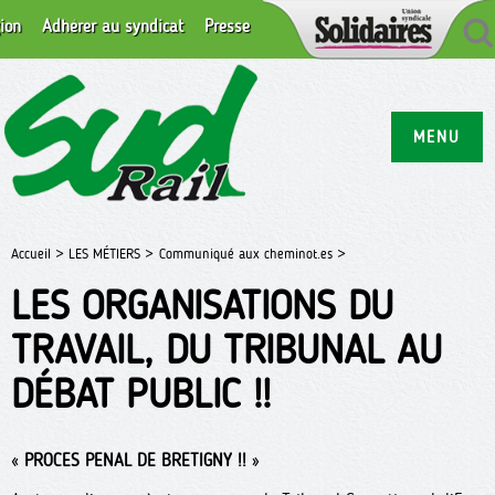
ion
Adhérer au syndicat
Presse
MENU
Accueil >
LES MÉTIERS >
Communiqué aux cheminot.es >
LES ORGANISATIONS DU
TRAVAIL, DU TRIBUNAL AU
DÉBAT PUBLIC !!
«
PROCES PENAL DE BRETIGNY !!
»