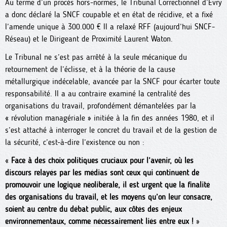
Au terme d’un procès hors-normes, le Tribunal Correctionnel d’Evry
a donc déclaré la SNCF coupable et en état de récidive, et a fixé
l’amende unique à 300.000 € Il a relaxé RFF (aujourd’hui SNCF-
Réseau) et le Dirigeant de Proximité Laurent Waton.
Le Tribunal ne s’est pas arrêté à la seule mécanique du
retournement de l’éclisse, et à la théorie de la cause
métallurgique indécelable, avancée par la SNCF pour écarter toute
responsabilité. Il a au contraire examiné la centralité des
organisations du travail, profondément démantelées par la
« révolution managériale » initiée à la fin des années 1980, et il
s’est attaché à interroger le concret du travail et de la gestion de
la sécurité, c’est-à-dire l’existence ou non :
«
Face à des choix politiques cruciaux pour l’avenir, où les
discours relayés par les médias sont ceux qui continuent de
promouvoir une logique néolibérale, il est urgent que la finalité
des organisations du travail, et les moyens qu’on leur consacre,
soient au centre du débat public, aux côtés des enjeux
environnementaux, comme nécessairement liés entre eux !
»