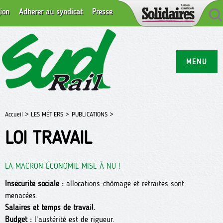
ion
Adhérer au syndicat
Presse
MENU
Accueil >
LES MÉTIERS >
PUBLICATIONS >
LOI TRAVAIL
LA MACRON ÉCONOMIE MISE À NU !
Insécurité sociale :
allocations-chômage et retraites sont
menacées.
Salaires et temps de travail.
Budget :
l’austérité est de rigueur.