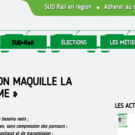
SUD Rail en région
Adhérer au 
SUD-Rail
ÉLECTIONS
LES MÉTIE
ION MAQUILLE LA
ME »
LES AC
besoins réels ;
es, sans compression des parcours ;
nitorat et de transmission ;