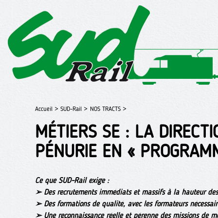
Accueil >
SUD-Rail >
NOS TRACTS >
MÉTIERS SE : LA DIRECT
PÉNURIE EN « PROGRAM
Ce que SUD-Rail exige :
➢ Des recrutements immédiats et massifs à la hauteur des 
➢ Des formations de qualité, avec les formateurs nécessair
➢ Une reconnaissance réelle et pérenne des missions de mo