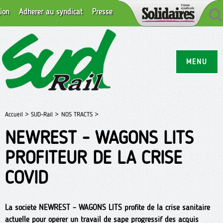
ion
Adhérer au syndicat
Presse
MENU
Accueil >
SUD-Rail >
NOS TRACTS >
NEWREST - WAGONS LITS
PROFITEUR DE LA CRISE
COVID
La société NEWREST – WAGONS LITS profite de la crise sanitaire
actuelle pour opérer un travail de sape progressif des acquis