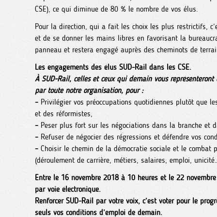
CSE), ce qui diminue de 80 % le nombre de vos élus.
Pour la direction, qui a fait les choix les plus restrictifs, 
et de se donner les mains libres en favorisant la bureauc
panneau et restera engagé auprès des cheminots de terrai
Les engagements des élus SUD-Rail dans les CSE.
À SUD-Rail, celles et ceux qui demain vous représenteront 
par toute notre organisation, pour :
–
Privilégier vos préoccupations quotidiennes plutôt que le
et des réformistes,
–
Peser plus fort sur les négociations dans la branche et d
–
Refuser de négocier des régressions et défendre vos condi
–
Choisir le chemin de la démocratie sociale et le combat p
(déroulement de carrière, métiers, salaires, emploi, unicité…
Entre le 16 novembre 2018 à 10 heures et le 22 novembre 
par voie électronique.
Renforcer SUD-Rail par votre voix, c’est voter pour le progr
seuls vos conditions d’emploi de demain.