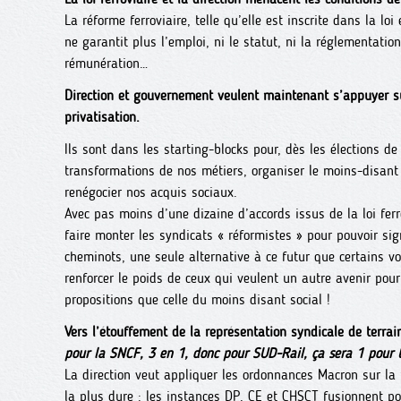
La réforme ferroviaire, telle qu’elle est inscrite dans la loi
ne garantit plus l’emploi, ni le statut, ni la réglementation
rémunération…
Direction et gouvernement veulent maintenant s’appuyer sur
privatisation.
Ils sont dans les starting-blocks pour, dès les élections 
transformations de nos métiers, organiser le moins-disant
renégocier nos acquis sociaux.
Avec pas moins d’une dizaine d’accords issus de la loi ferro
faire monter les syndicats « réformistes » pour pouvoir si
cheminots, une seule alternative à ce futur que certains v
renforcer le poids de ceux qui veulent un autre avenir pour 
propositions que celle du moins disant social !
Vers l’étouffement de la représentation syndicale de terrain
pour la SNCF, 3 en 1, donc pour SUD-Rail, ça sera 1 pour 
La direction veut appliquer les ordonnances Macron sur la
la plus dure : les instances DP, CE et CHSCT fusionnent po