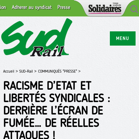
ion
Adhérer au syndicat
Presse
MENU
Accueil >
SUD-Rail >
COMMUNIQUÉS "PRESSE" >
RACISME D’ETAT ET
LIBERTÉS SYNDICALES :
DERRIÈRE L’ÉCRAN DE
FUMÉE… DE RÉELLES
ATTAQUES !