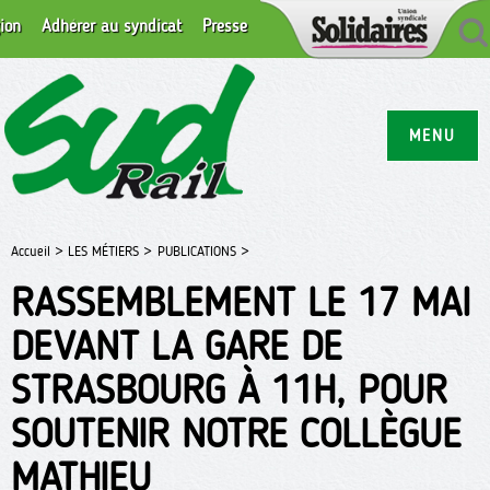
ion
Adhérer au syndicat
Presse
MENU
Accueil >
LES MÉTIERS >
PUBLICATIONS >
RASSEMBLEMENT LE 17 MAI
DEVANT LA GARE DE
STRASBOURG À 11H, POUR
SOUTENIR NOTRE COLLÈGUE
MATHIEU