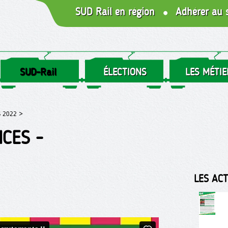
SUD Rail en région
Adhérer au 
SUD-Rail
ÉLECTIONS
LES MÉTIE
S 2022 >
ICES -
LES AC