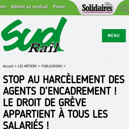
ion
Adhérer au syndicat
Presse
MENU
Accueil >
LES MÉTIERS >
PUBLICATIONS >
STOP AU HARCÈLEMENT DES
AGENTS D’ENCADREMENT !
LE DROIT DE GRÈVE
APPARTIENT À TOUS LES
SALARIÉS !