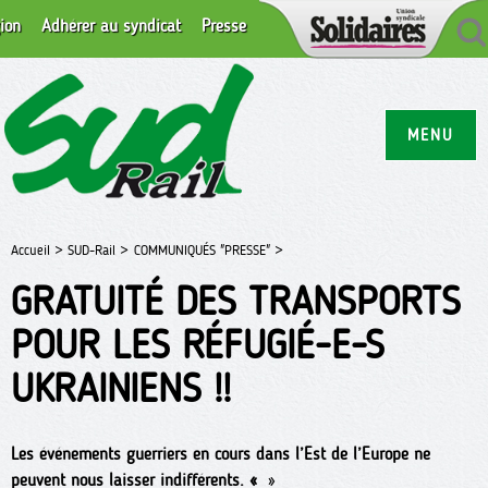
ion
Adhérer au syndicat
Presse
MENU
Accueil >
SUD-Rail >
COMMUNIQUÉS "PRESSE" >
GRATUITÉ DES TRANSPORTS
POUR LES RÉFUGIÉ-E-S
UKRAINIENS !!
Les événements guerriers en cours dans l’Est de l’Europe ne
peuvent nous laisser indifférents. «
»