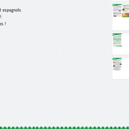
t espagnols.
!
es !