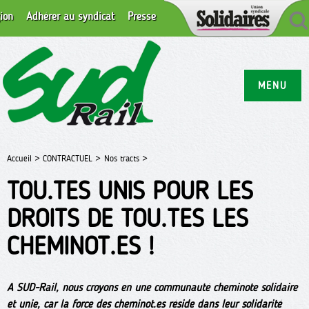
ion
Adhérer au syndicat
Presse
MENU
Accueil >
CONTRACTUEL >
Nos tracts >
TOU.TES UNIS POUR LES
DROITS DE TOU.TES LES
CHEMINOT.ES !
A SUD-Rail, nous croyons en une communauté cheminote solidaire
et unie, car la force des cheminot.es réside dans leur solidarité