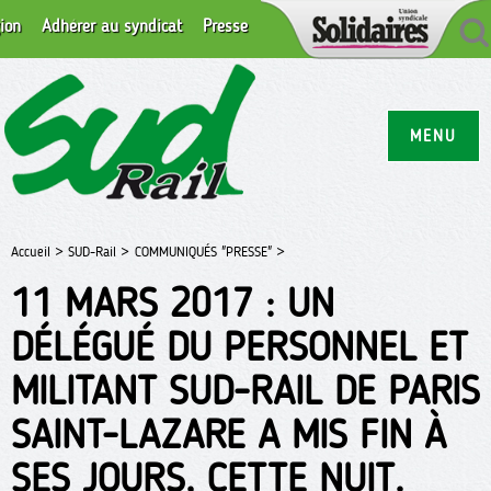
ion
Adhérer au syndicat
Presse
MENU
Accueil >
SUD-Rail >
COMMUNIQUÉS "PRESSE" >
11 MARS 2017 : UN
DÉLÉGUÉ DU PERSONNEL ET
MILITANT SUD-RAIL DE PARIS
SAINT-LAZARE A MIS FIN À
SES JOURS, CETTE NUIT.