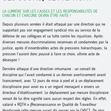
LA LUMIÈRE SUR LES CAUSES ET LES RESPONSABILITÉS DE
CHACUN ET CHACUNE DEVRA ÊTRE FAITE !
Depuis plusieurs années il était attaqué par une direction qui ne
supportait pas son engagement syndical mis au service de la
défense de ses collègues et sa lutte contre les injustices. Après
diverses mesures discriminatoires reconnues et condamnées par la
justice, après d’innombrables actes de pressions hiérarchiques, la
pression l’auront donc poussé à faire ce choix, ultime acte de
désespoir !
Dernière attaque d’une direction inhumaine : un conseil de
discipline qui l’avait condamné à un dernier avertissement avant
licenciement, avec 12 jours de mise à pied et à un déplacement
disciplinaire pour avoir eu « un regard menaçant » envers un
directeur d’établissement. Le déplacement par mesure disciplinaire
venait de lui être signifié sans aucun respect des règles. En effet,
salarié « RQTH » (Reconnaissance en Qualité de Travailleur
Handicapé) cette mesure aurait dû passer par le CHSCT. De plus