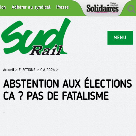
ion
Adhérer au syndicat
Presse
MENU
Accueil >
ÉLECTIONS >
C.A 2024 >
ABSTENTION AUX ÉLECTIONS
CA ? PAS DE FATALISME
``