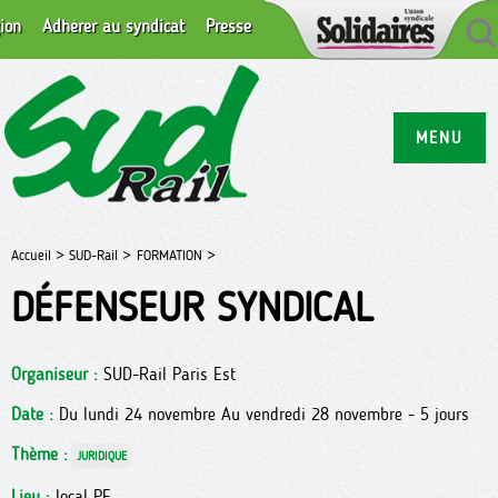
ion
Adhérer au syndicat
Presse
MENU
Accueil >
SUD-Rail >
FORMATION >
DÉFENSEUR SYNDICAL
Organiseur :
SUD-Rail Paris Est
Date :
Du lundi 24 novembre Au vendredi 28 novembre - 5 jours
Thème :
JURIDIQUE
Lieu :
local PE