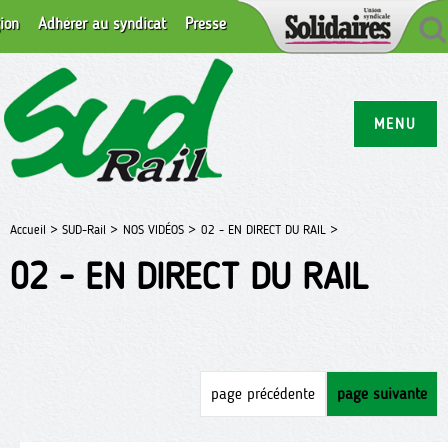
ion
Adhérer au syndicat
Presse
MENU
Accueil >
SUD-Rail >
NOS VIDÉOS >
02 - EN DIRECT DU RAIL >
02 - EN DIRECT DU RAIL
page précédente
page suivante