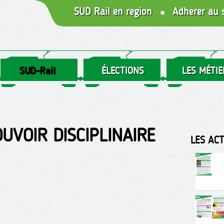
SUD Rail en région
Adhérer au 
SUD-Rail
ÉLECTIONS
LES MÉTIE
UVOIR DISCIPLINAIRE
LES AC