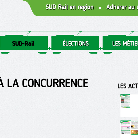
SUD Rail en région
Adhérer au 
SUD-Rail
ÉLECTIONS
LES MÉTIE
À LA CONCURRENCE
LES AC