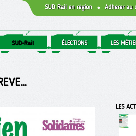
SUD Rail en région
Adhérer au 
SUD-Rail
ÉLECTIONS
LES MÉTIE
 REVE…
LES AC