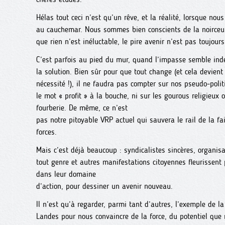
Hélas tout ceci n’est qu’un rêve, et la réalité, lorsque no
au cauchemar. Nous sommes bien conscients de la noirce
que rien n’est inéluctable, le pire avenir n’est pas toujours
C’est parfois au pied du mur, quand l’impasse semble ind
la solution. Bien sûr pour que tout change (et cela devien
nécessité !), il ne faudra pas compter sur nos pseudo-polit
le mot « profit » à la bouche, ni sur les gourous religieux 
fourberie. De même, ce n’est
pas notre pitoyable VRP actuel qui sauvera le rail de la fa
forces.
Mais c’est déjà beaucoup : syndicalistes sincères, organi
tout genre et autres manifestations citoyennes fleurissent 
dans leur domaine
d’action, pour dessiner un avenir nouveau.
Il n’est qu’à regarder, parmi tant d’autres, l’exemple de 
Landes pour nous convaincre de la force, du potentiel qu