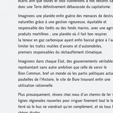
écarts afin que toutes et tous subvenions à nos besoins s
donc une Terre définitivement débarassée du capitalisme.
Imaginons une planète enfin guérie des menaces de destru
naturelles grâce à une gestion rigoureuse, équitable et
responsable des forêts ou des fonds marins, avec une agri
produits mortifères ; une planète où il fait bon respirer,
la teneur en gaz carbonique ayant enfin baissé grâce à l’a
limiter les trafics inutiles d’avions et d’automobiles,
premiers responsables du réchauffement climatique.
Imaginons dans chaque Etat, des gouvernements véritable
représentant sans autre ambition que celle de servir le
Bien Commun, bref un monde où les partis politiques actue
poubelles de l’Histoire, le site de Bure trouvant enfin une
utilisation rationnelle.
Plus prosaïquement, rêvons chez nous d’un chemin de fer v
lignes régionales rouvertes pour irriguer finement tout le te
ferré où le bus ne viendrait qu’en complément, et où tous
chères études.