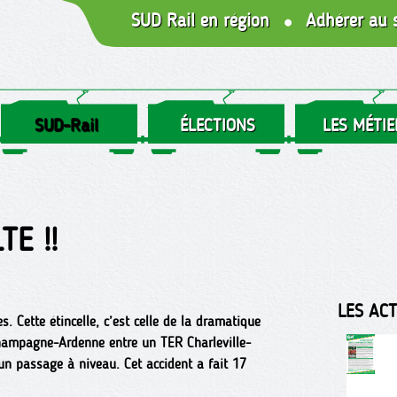
SUD Rail en région
Adhérer au 
SUD-Rail
ÉLECTIONS
LES MÉTIE
TE !!
LES AC
s. Cette étincelle, c’est celle de la dramatique
Champagne-Ardenne entre un TER Charleville-
un passage à niveau. Cet accident a fait 17