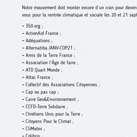
Notre mouvement doit monter encore d’un cran pour devenir
vous pour la rentrée climatique et sociale les 20 et 21 sep
–
350.org ;
–
ActionAid France ;
–
Adéquations ;
–
Alternatiba /ANV-COP21 ;
–
Amis de la Terre France ;
–
Association l’Âge de faire ;
–
ATD Quart Monde ;
–
Attac France ;
–
Collectif des Associations Citoyennes ;
–
Cap ou pas cap ;
–
Carre Geo&Environnement ;
–
CCFD-Terre Solidaire ;
–
Chrétiens Unis pour la Terre ;
–
Citoyens Pour le Climat ;
–
CliMates ;
–
Colibris ;