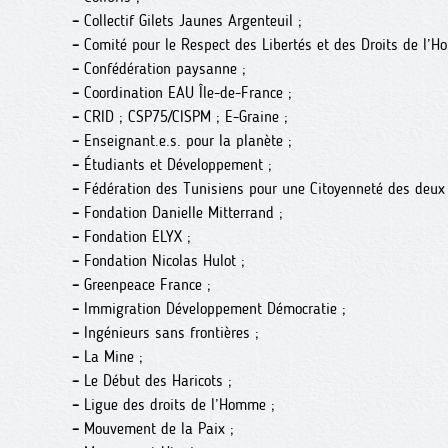
–
Collectif Gilets Jaunes Argenteuil ;
–
Comité pour le Respect des Libertés et des Droits de l’
–
Confédération paysanne ;
–
Coordination EAU Île-de-France ;
–
CRID ; CSP75/CISPM ; E-Graine ;
–
Enseignant.e.s. pour la planète ;
–
Étudiants et Développement ;
–
Fédération des Tunisiens pour une Citoyenneté des deux 
–
Fondation Danielle Mitterrand ;
–
Fondation ELYX ;
–
Fondation Nicolas Hulot ;
–
Greenpeace France ;
–
Immigration Développement Démocratie ;
–
Ingénieurs sans frontières ;
–
La Mine ;
–
Le Début des Haricots ;
–
Ligue des droits de l’Homme ;
–
Mouvement de la Paix ;