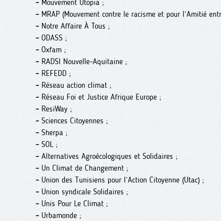
–
Mouvement Utopia ;
–
MRAP (Mouvement contre le racisme et pour l’Amitié entre
–
Notre Affaire À Tous ;
–
ODASS ;
–
Oxfam ;
–
RADSI Nouvelle-Aquitaine ;
–
REFEDD ;
–
Réseau action climat ;
–
Réseau Foi et Justice Afrique Europe ;
–
ResiWay ;
–
Sciences Citoyennes ;
–
Sherpa ;
–
SOL ;
–
Alternatives Agroécologiques et Solidaires ;
–
Un Climat de Changement ;
–
Union des Tunisiens pour l’Action Citoyenne (Utac) ;
–
Union syndicale Solidaires ;
–
Unis Pour Le Climat ;
–
Urbamonde ;