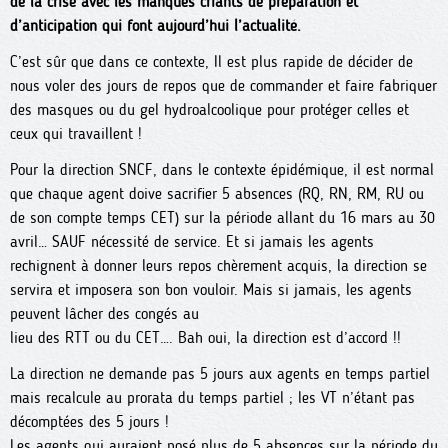
de la crise avec les manques criants de préparation et
d’anticipation qui font aujourd’hui l’actualité.
C’est sûr que dans ce contexte, Il est plus rapide de décider de
nous voler des jours de repos que de commander et faire fabriquer
des masques ou du gel hydroalcoolique pour protéger celles et
ceux qui travaillent !
Pour la direction SNCF, dans le contexte épidémique, il est normal
que chaque agent doive sacrifier 5 absences (RQ, RN, RM, RU ou
de son compte temps CET) sur la période allant du 16 mars au 30
avril… SAUF nécessité de service. Et si jamais les agents
rechignent à donner leurs repos chèrement acquis, la direction se
servira et imposera son bon vouloir. Mais si jamais, les agents
peuvent lâcher des congés au
lieu des RTT ou du CET…. Bah oui, la direction est d’accord !!
La direction ne demande pas 5 jours aux agents en temps partiel
mais recalcule au prorata du temps partiel ; les VT n’étant pas
décomptées des 5 jours !
Les agents qui auraient posé plus de 5 absences sur la période du