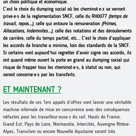
un choix politique et économique.
C’est le choix du dumping social où les cheminot·e·s se verront
privé·e·s de la réglementation SNCF, celle du RH0077
(temps de
travail, repos...)
, celle qui entoure la rémunération
(Primes,
Allocations, Indemnités...)
, celle des notations et des déroulements
de carrière, celle du temps partiel, etc... C’est le choix d’appliquer
les accords de branche a minima, loin des standards de la SNCF.
Si certains vont aujourd’hui regretter d’avoir signé ces accords, ils
ont quand même ouvert la porte en grand au dumping social qui
risque de frapper tous les cheminot·e·s, à statut ou non, qui
seront concerné·e·s par les transferts.
ET MAINTENANT ?
Les résultats de ces 1ers appels d’offres vont lancer une véritable
machine infernale de mise en concurrence avec des conséquences
néfastes pour les travailleur·euse·s du rail. Hauts de France,
Grand Est, Pays de Loire, Normandie, Intercités, Auvergne Rhône-
Alpes, Transilien ou encore Nouvelle Aquitaine seront très