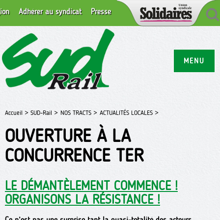
ion
Adhérer au syndicat
Presse
MENU
Accueil >
SUD-Rail >
NOS TRACTS >
ACTUALITÉS LOCALES >
OUVERTURE À LA
CONCURRENCE TER
LE DÉMANTÈLEMENT COMMENCE !
ORGANISONS LA RÉSISTANCE !
Ce n’est pas une surprise tant la quasi-totalité des acteurs