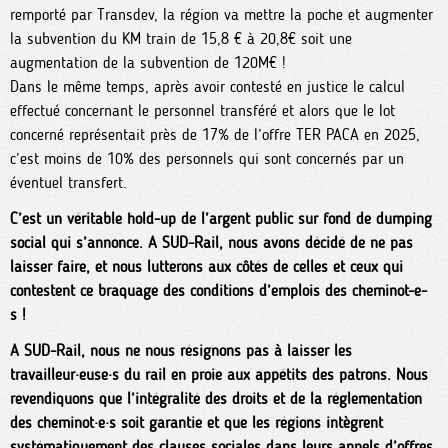
remporté par Transdev, la région va mettre la poche et augmenter
la subvention du KM train de 15,8 € à 20,8€ soit une
augmentation de la subvention de 120M€ !
Dans le même temps, après avoir contesté en justice le calcul
effectué concernant le personnel transféré et alors que le lot
concerné représentait près de 17% de l’offre TER PACA en 2025,
c’est moins de 10% des personnels qui sont concernés par un
éventuel transfert.
C’est un véritable hold-up de l’argent public sur fond de dumping
social qui s’annonce. A SUD-Rail, nous avons décidé de ne pas
laisser faire, et nous lutterons aux côtés de celles et ceux qui
contestent ce braquage des conditions d’emplois des cheminot-e-
s !
A SUD-Rail, nous ne nous résignons pas à laisser les
travailleur·euse·s du rail en proie aux appétits des patrons. Nous
revendiquons que l’intégralité des droits et de la réglementation
des cheminot·e·s soit garantie et que les régions intègrent
systématiquement des clauses sociales dans leurs appels d’offres.