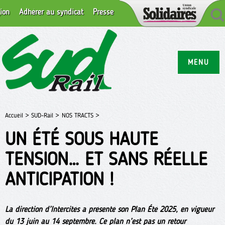
ion
Adhérer au syndicat
Presse
MENU
Accueil >
SUD-Rail >
NOS TRACTS >
UN ÉTÉ SOUS HAUTE
TENSION… ET SANS RÉELLE
ANTICIPATION !
La direction d’Intercités a présenté son Plan Été 2025, en vigueur
du 13 juin au 14 septembre. Ce plan n’est pas un retour