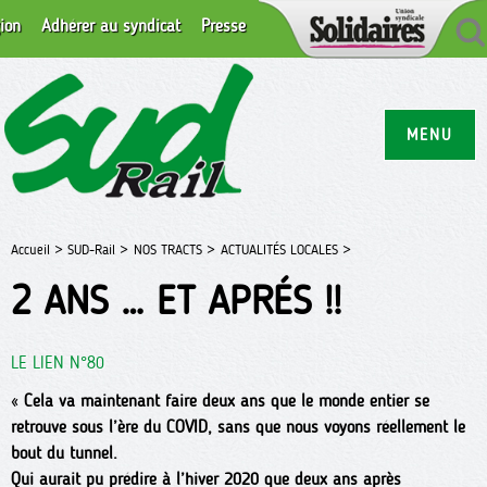
ion
Adhérer au syndicat
Presse
MENU
Accueil >
SUD-Rail >
NOS TRACTS >
ACTUALITÉS LOCALES >
2 ANS … ET APRÉS !!
LE LIEN N°80
«
Cela va maintenant faire deux ans que le monde entier se
retrouve sous l’ère du COVID, sans que nous voyons réellement le
bout du tunnel.
Qui aurait pu prédire à l’hiver 2020 que deux ans après