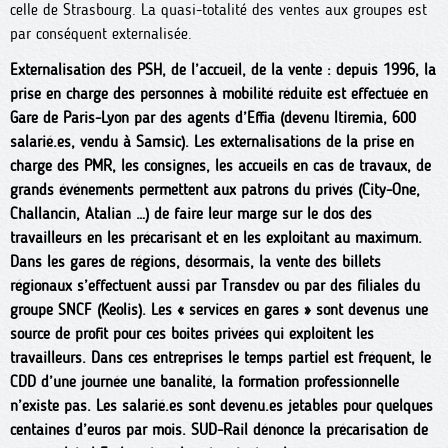
celle de Strasbourg. La quasi-totalité des ventes aux groupes est
par conséquent externalisée.
Externalisation des PSH, de l’accueil, de la vente : depuis 1996, la
prise en charge des personnes à mobilité réduite est effectuée en
Gare de Paris-Lyon par des agents d’Effia (devenu Itiremia, 600
salarié.es, vendu à Samsic). Les externalisations de la prise en
charge des PMR, les consignes, les accueils en cas de travaux, de
grands événements permettent aux patrons du privés (City-One,
Challancin, Atalian …) de faire leur marge sur le dos des
travailleurs en les précarisant et en les exploitant au maximum.
Dans les gares de régions, désormais, la vente des billets
régionaux s’effectuent aussi par Transdev ou par des filiales du
groupe SNCF (Keolis). Les « services en gares » sont devenus une
source de profit pour ces boites privées qui exploitent les
travailleurs. Dans ces entreprises le temps partiel est fréquent, le
CDD d’une journée une banalité, la formation professionnelle
n’existe pas. Les salarié.es sont devenu.es jetables pour quelques
centaines d’euros par mois. SUD-Rail dénonce la précarisation de