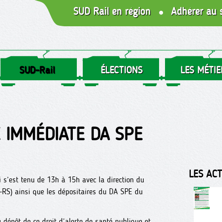
SUD Rail en région
Adhérer au 
SUD-Rail
ÉLECTIONS
LES MÉTIE
 IMMÉDIATE DA SPE
LES AC
 s’est tenu de 13h à 15h avec la direction du
) ainsi que les dépositaires du DA SPE du
 dépôt de ce droit d’alerte de santé publique et