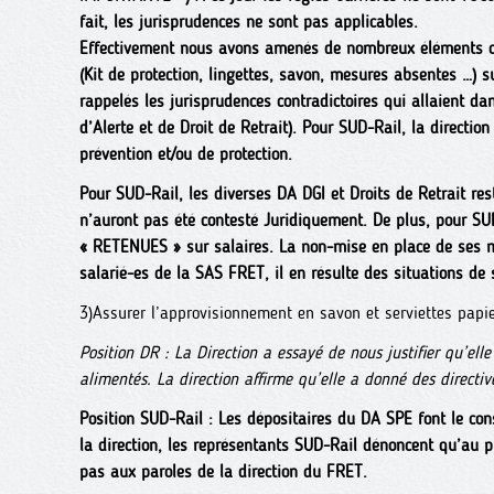
fait, les jurisprudences ne sont pas applicables.
Effectivement nous avons amenés de nombreux éléments con
(Kit de protection, lingettes, savon, mesures absentes …) s
rappelés les jurisprudences contradictoires qui allaient da
d’Alerte et de Droit de Retrait). Pour SUD-Rail, la directio
prévention et/ou de protection.
Pour SUD-Rail, les diverses DA DGI et Droits de Retrait r
n’auront pas été contesté Juridiquement. De plus, pour SU
« RETENUES » sur salaires. La non-mise en place de ses 
salarié-es de la SAS FRET, il en résulte des situations de 
3)Assurer l’approvisionnement en savon et serviettes papie
Position DR : La Direction a essayé de nous justifier qu’elle
alimentés. La direction affirme qu’elle a donné des directive
Position SUD-Rail : Les dépositaires du DA SPE font le co
la direction, les représentants SUD-Rail dénoncent qu’au p
pas aux paroles de la direction du FRET.