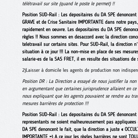
télétravail sur site (quand le poste le permet) !!
Position SUD-Rail : Les dépositaires du DA SPE dénoncent l
GRAVE et de Crise Sanitaire IMPORTANTE dans notre pays,
rapidement en oeuvre. Les dépositaires du DA SPE dénonce
règles !! Nous sommes en désaccord avec la direction conc
télétravail sur certains sites. Pour SUD-Rail, la direction
situation à ce jour !!! La non-mise en place de ses mesur
salarié-es de la SAS FRET, il en résulte des situations de 
2)Laisser à domicile les agents de production non indispen
Position DR : La Direction a essayé de nous justifier la non
en argumentant que certaines jurisprudence allaient en ce s
nous expliquant que les agents pouvaient se rendre au trav
mesures barrières de protection !!!
Position SUD-Rail : Les dépositaires du DA SPE dénoncent l
représentants ne soient malheureusement pas appliquées d
DA SPE dénoncent le fait, que la direction a juste « OCC
IMPORTANTE =) A ce jour les règles barrières ne sont TO