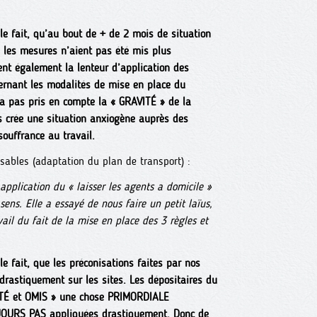
e fait, qu’au bout de + de 2 mois de situation
 les mesures n’aient pas été mis plus
nt également la lenteur d’application des
ernant les modalités de mise en place du
 n’a pas pris en compte la « GRAVITÉ » de la
es crée une situation anxiogène auprès des
souffrance au travail.
sables (adaptation du plan de transport) :
 application du « laisser les agents a domicile »
ens. Elle a essayé de nous faire un petit laïus,
ail du fait de la mise en place des 3 règles et
e fait, que les préconisations faites par nos
rastiquement sur les sites. Les dépositaires du
ULTÉ et OMIS » une chose PRIMORDIALE
UJOURS PAS appliquées drastiquement. Donc de