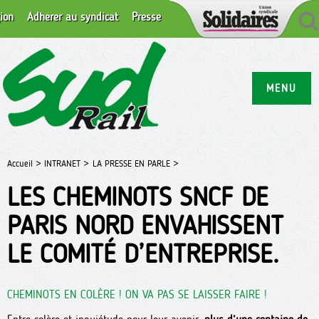
ion
Adhérer au syndicat
Presse
MENU
Accueil >
INTRANET >
LA PRESSE EN PARLE >
LES CHEMINOTS SNCF DE
PARIS NORD ENVAHISSENT
LE COMITÉ D’ENTREPRISE.
CHEMINOTS EN COLÈRE ! ON VA PAS SE LAISSER FAIRE !