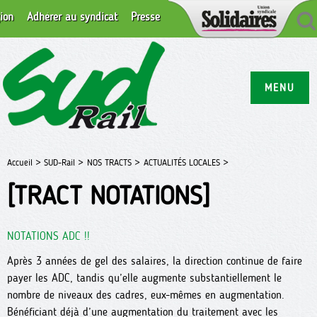
ion
Adhérer au syndicat
Presse
MENU
Accueil >
SUD-Rail >
NOS TRACTS >
ACTUALITÉS LOCALES >
[TRACT NOTATIONS]
NOTATIONS ADC !!
Après 3 années de gel des salaires, la direction continue de faire
payer les ADC, tandis qu’elle augmente substantiellement le
nombre de niveaux des cadres, eux-mêmes en augmentation.
Bénéficiant déjà d’une augmentation du traitement avec les