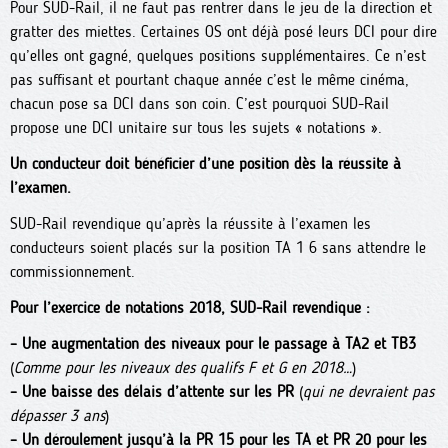
Pour SUD-Rail, il ne faut pas rentrer dans le jeu de la direction et
gratter des miettes. Certaines OS ont déjà posé leurs DCI pour dire
qu’elles ont gagné, quelques positions supplémentaires. Ce n’est
pas suffisant et pourtant chaque année c’est le même cinéma,
chacun pose sa DCI dans son coin. C’est pourquoi SUD-Rail
propose une DCI unitaire sur tous les sujets « notations ».
Un conducteur doit bénéficier d’une position dès la réussite à
l’examen.
SUD-Rail revendique qu’après la réussite à l’examen les
conducteurs soient placés sur la position TA 1 6 sans attendre le
commissionnement.
Pour l’exercice de notations 2018, SUD-Rail revendique :
–
Une augmentation des niveaux pour le passage à TA2 et TB3
(
Comme pour les niveaux des qualifs F et G en 2018…
)
–
Une baisse des délais d’attente sur les PR
(
qui ne devraient pas
dépasser 3 ans
)
–
Un déroulement jusqu’à la PR 15 pour les TA et PR 20 pour les