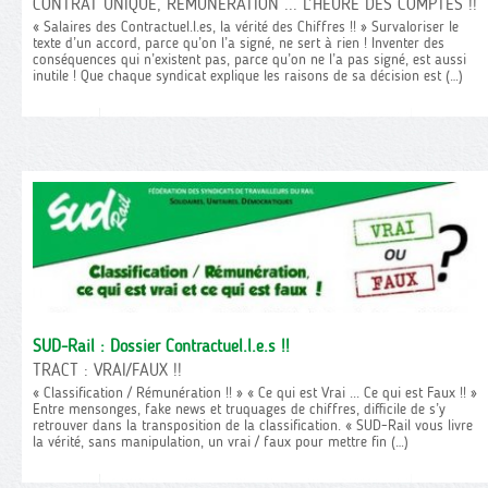
CONTRAT UNIQUE, RÉMUNÉRATION ... L’HEURE DES COMPTES !!
« Salaires des Contractuel.l.es, la vérité des Chiffres !! » Survaloriser le
texte d’un accord, parce qu’on l’a signé, ne sert à rien ! Inventer des
conséquences qui n’existent pas, parce qu’on ne l’a pas signé, est aussi
inutile ! Que chaque syndicat explique les raisons de sa décision est (…)
SUD-Rail : Dossier Contractuel.l.e.s !!
TRACT : VRAI/FAUX !!
« Classification / Rémunération !! » « Ce qui est Vrai ... Ce qui est Faux !! »
Entre mensonges, fake news et truquages de chiffres, difficile de s’y
retrouver dans la transposition de la classification. « SUD-Rail vous livre
la vérité, sans manipulation, un vrai / faux pour mettre fin (…)