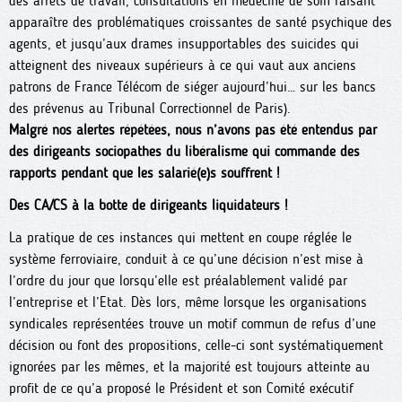
des arrêts de travail, consultations en médecine de soin faisant
apparaître des problématiques croissantes de santé psychique des
agents, et jusqu’aux drames insupportables des suicides qui
atteignent des niveaux supérieurs à ce qui vaut aux anciens
patrons de France Télécom de siéger aujourd’hui… sur les bancs
des prévenus au Tribunal Correctionnel de Paris).
Malgré nos alertes répétées, nous n’avons pas été entendus par
des dirigeants sociopathes du libéralisme qui commande des
rapports pendant que les salarié(e)s souffrent !
Des CA/CS à la botte de dirigeants liquidateurs !
La pratique de ces instances qui mettent en coupe réglée le
système ferroviaire, conduit à ce qu’une décision n’est mise à
l’ordre du jour que lorsqu’elle est préalablement validé par
l’entreprise et l’Etat. Dès lors, même lorsque les organisations
syndicales représentées trouve un motif commun de refus d’une
décision ou font des propositions, celle-ci sont systématiquement
ignorées par les mêmes, et la majorité est toujours atteinte au
profit de ce qu’a proposé le Président et son Comité exécutif