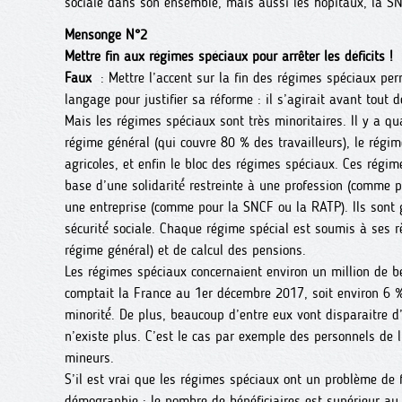
sociale dans son ensemble, mais aussi les hôpitaux, la S
Mensonge N°2
Mettre fin aux régimes spéciaux pour arrêter les déficits !
Faux
: Mettre l’accent sur la fin des régimes spéciaux p
langage pour justifier sa réforme : il s’agirait avant tout de
Mais les régimes spéciaux sont très minoritaires. Il y a qua
régime général (qui couvre 80 % des travailleurs), le régim
agricoles, et enfin le bloc des régimes spéciaux. Ces régim
base d’une solidarité́ restreinte à une profession (comme po
une entreprise (comme pour la SNCF ou la RATP). Ils sont g
sécurité́ sociale. Chaque régime spécial est soumis à ses 
régime général) et de calcul des pensions.
Les régimes spéciaux concernaient environ un million de bén
comptait la France au 1er décembre 2017, soit environ 6 % 
minorité́. De plus, beaucoup d’entre eux vont disparaitre 
n’existe plus. C’est le cas par exemple des personnels de 
mineurs.
S’il est vrai que les régimes spéciaux ont un problème de f
démographie : le nombre de bénéficiaires est supérieur au