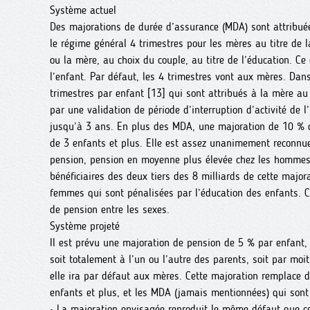
Système actuel
Des majorations de durée d’assurance (MDA) sont attribuée
le régime général 4 trimestres pour les mères au titre de l
ou la mère, au choix du couple, au titre de l’éducation. Ce
l’enfant. Par défaut, les 4 trimestres vont aux mères. Dan
trimestres par enfant [13] qui sont attribués à la mère au
par une validation de période d’interruption d’activité de l
jusqu’à 3 ans. En plus des MDA, une majoration de 10 % d
de 3 enfants et plus. Elle est assez unanimement reconnue 
pension, pension en moyenne plus élevée chez les homme
bénéficiaires des deux tiers des 8 milliards de cette major
femmes qui sont pénalisées par l’éducation des enfants. Ce
de pension entre les sexes.
Système projeté
Il est prévu une majoration de pension de 5 % par enfant, 
soit totalement à l’un ou l’autre des parents, soit par mo
elle ira par défaut aux mères. Cette majoration remplace d
enfants et plus, et les MDA (jamais mentionnées) qui son
• La majoration envisagée reproduit le même défaut que c