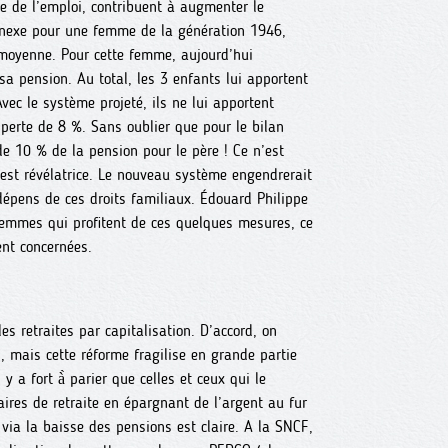
re de l’emploi, contribuent à augmenter le
nnexe pour une femme de la génération 1946,
 moyenne. Pour cette femme, aujourd’hui
a pension. Au total, les 3 enfants lui apportent
c le système projeté, ils ne lui apportent
perte de 8 %. Sans oublier que pour le bilan
 de 10 % de la pension pour le père ! Ce n’est
 est révélatrice. Le nouveau système engendrerait
épens de ces droits familiaux. Édouard Philippe
femmes qui profitent de ces quelques mesures, ce
nt concernées.
es retraites par capitalisation. D’accord, on
, mais cette réforme fragilise en grande partie
y a fort à̀ parier que celles et ceux qui le
res de retraite en épargnant de l’argent au fur
on via la baisse des pensions est claire. A la SNCF,