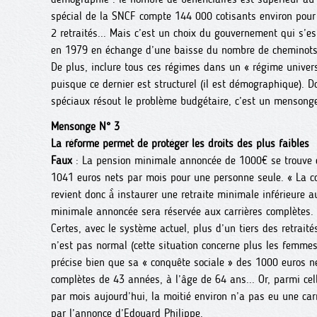
spécial de la SNCF compte 144 000 cotisants environ pour 
2 retraités... Mais c’est un choix du gouvernement qui s’
en 1979 en échange d’une baisse du nombre de cheminots
De plus, inclure tous ces régimes dans un « régime univers
puisque ce dernier est structurel (il est démographique). 
spéciaux résout le problème budgétaire, c’est un mensonge
Mensonge N° 3
La réforme permet de protéger les droits des plus faibles
Faux
: La pension minimale annoncée de 1000€ se trouve en
1041 euros nets par mois pour une personne seule. « La c
revient donc à̀ instaurer une retraite minimale inférieure a
minimale annoncée sera réservée aux carrières complètes.
Certes, avec le système actuel, plus d’un tiers des retrai
n’est pas normal (cette situation concerne plus les femm
précise bien que sa « conquête sociale » des 1000 euros n
complètes de 43 années, à l’âge de 64 ans... Or, parmi ce
par mois aujourd’hui, la moitié environ n’a pas eu une ca
par l’annonce d’Edouard Philippe.