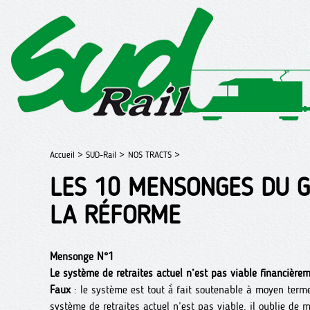
Accueil >
SUD-Rail >
NOS TRACTS >
LES 10 MENSONGES DU 
LA RÉFORME
Mensonge N°1
Le système de retraites actuel n’est pas viable financièrem
Faux
: le système est tout à̀ fait soutenable à moyen te
système de retraites actuel n’est pas viable, il oublie de