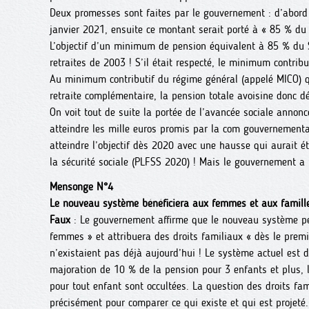
Deux promesses sont faites par le gouvernement : d’abor
janvier 2021, ensuite ce montant serait porté à « 85 % du
L’objectif d’un minimum de pension équivalent à 85 % du S
retraites de 2003 ! S’il était respecté, le minimum contribu
Au minimum contributif du régime général (appelé MICO) qu
retraite complémentaire, la pension totale avoisine donc d
On voit tout de suite la portée de l’avancée sociale annonc
atteindre les mille euros promis par la com gouvernement
atteindre l’objectif dès 2020 avec une hausse qui aurait ét
la sécurité sociale (PLFSS 2020) ! Mais le gouvernement a re
Mensonge N°4
Le nouveau système bénéficiera aux femmes et aux famill
Faux
: Le gouvernement affirme que le nouveau système p
femmes » et attribuera des droits familiaux « dès le premi
n’existaient pas déjà aujourd’hui ! Le système actuel est
majoration de 10 % de la pension pour 3 enfants et plus, 
pour tout enfant sont occultées. La question des droits fam
précisément pour comparer ce qui existe et qui est projeté.