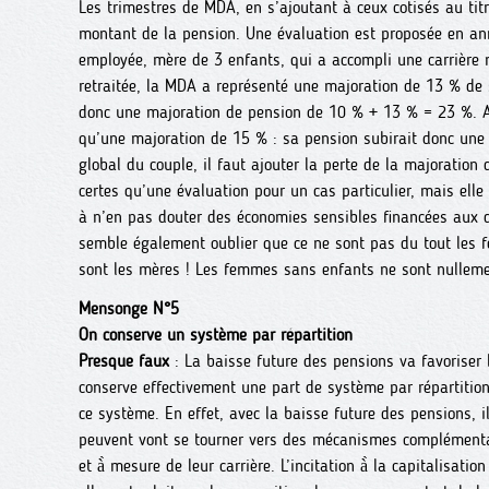
Les trimestres de MDA, en s’ajoutant à ceux cotisés au tit
montant de la pension. Une évaluation est proposée en a
employée, mère de 3 enfants, qui a accompli une carrière
retraitée, la MDA a représenté une majoration de 13 % de s
donc une majoration de pension de 10 % + 13 % = 23 %. Ave
qu’une majoration de 15 % : sa pension subirait donc une 
global du couple, il faut ajouter la perte de la majoration
certes qu’une évaluation pour un cas particulier, mais elle
à n’en pas douter des économies sensibles financées aux d
semble également oublier que ce ne sont pas du tout les 
sont les mères ! Les femmes sans enfants ne sont nulleme
Mensonge N°5
On conserve un système par répartition
Presque faux
: La baisse future des pensions va favoriser l
conserve effectivement une part de système par répartition
ce système. En effet, avec la baisse future des pensions, il 
peuvent vont se tourner vers des mécanismes complémentai
et à̀ mesure de leur carrière. L’incitation à̀ la capitalisati