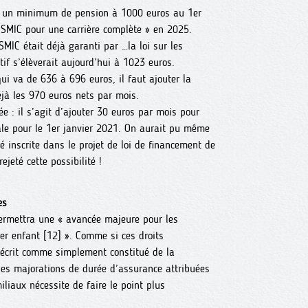
d un minimum de pension à 1000 euros au 1er
 SMIC pour une carrière complète » en 2025.
MIC était déjà garanti par …la loi sur les
tif s’élèverait aujourd’hui à 1023 euros.
i va de 636 à 696 euros, il faut ajouter la
éjà les 970 euros nets par mois.
ée : il s’agit d’ajouter 30 euros par mois pour
ale pour le 1er janvier 2021. On aurait pu même
é inscrite dans le projet de loi de financement de
jeté cette possibilité !
es
ermettra une « avancée majeure pour les
er enfant [12] ». Comme si ces droits
 décrit comme simplement constitué de la
les majorations de durée d’assurance attribuées
iliaux nécessite de faire le point plus