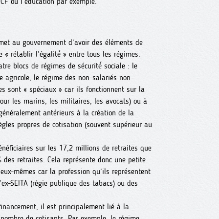
NCF ou l’éducation par exemple.
ermet au gouvernement d’avoir des éléments de
 « rétablir l’égalité́ » entre tous les régimes.
tre blocs de régimes de sécurité́ sociale : le
e agricole, le régime des non-salariés non
es sont « spéciaux » car ils fonctionnent sur la
ur les marins, les militaires, les avocats) ou à
énéralement antérieurs à la création de la
règles propres de cotisation (souvent supérieur au
éficiaires sur les 17,2 millions de retraites que
des retraites. Cela représente donc une petite
d’eux-mêmes car la profession qu’ils représentent
l’ex-SEITA (régie publique des tabacs) ou des
inancement, il est principalement lié à la
 nombre de cotisants. Par exemple, le régime