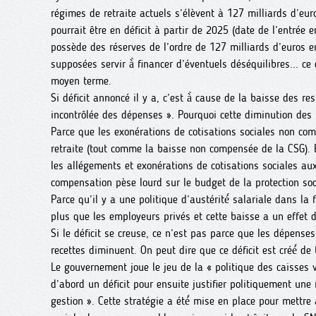
régimes de retraite actuels s’élèvent à 127 milliards d’eur
pourrait être en déficit à partir de 2025 (date de l’entrée 
possède des réserves de l’ordre de 127 milliards d’euros en
supposées servir à̀ financer d’éventuels déséquilibres... ce 
moyen terme.
Si déficit annoncé il y a, c’est à̀ cause de la baisse des r
incontrôlée des dépenses ». Pourquoi cette diminution des 
Parce que les exonérations de cotisations sociales non co
retraite (tout comme la baisse non compensée de la CSG). 
les allégements et exonérations de cotisations sociales aux
compensation pèse lourd sur le budget de la protection soci
Parce qu’il y a une politique d’austérité́ salariale dans la 
plus que les employeurs privés et cette baisse a un effet di
Si le déficit se creuse, ce n’est pas parce que les dépense
recettes diminuent. On peut dire que ce déficit est créé́ de 
Le gouvernement joue le jeu de la « politique des caisses vi
d’abord un déficit pour ensuite justifier politiquement un
gestion ». Cette stratégie a été́ mise en place pour mettre 