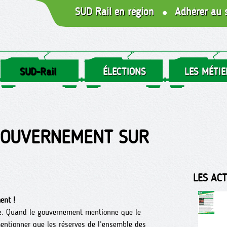
SUD Rail en région
Adhérer au 
SUD-Rail
ÉLECTIONS
LES MÉTIE
GOUVERNEMENT SUR
LES AC
ent !
rme. Quand le gouvernement mentionne que le
 mentionner que les réserves de l’ensemble des