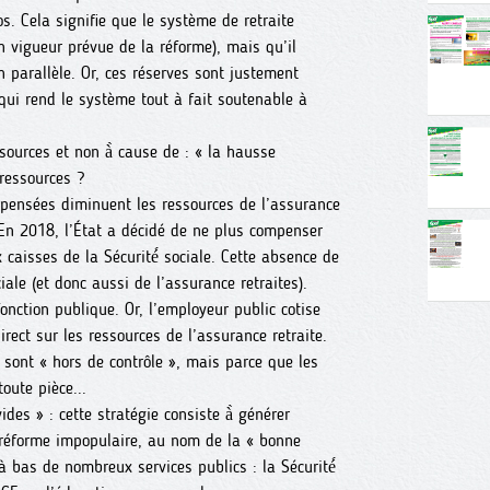
os. Cela signifie que le système de retraite
en vigueur prévue de la réforme), mais qu’il
 parallèle. Or, ces réserves sont justement
qui rend le système tout à fait soutenable à
essources et non à̀ cause de : « la hausse
ressources ?
mpensées diminuent les ressources de l’assurance
En 2018, l’État a décidé de ne plus compenser
 caisses de la Sécurité́ sociale. Cette absence de
ale (et donc aussi de l’assurance retraites).
fonction publique. Or, l’employeur public cotise
rect sur les ressources de l’assurance retraite.
s sont « hors de contrôle », mais parce que les
toute pièce...
des » : cette stratégie consiste à̀ générer
e réforme impopulaire, au nom de la « bonne
à bas de nombreux services publics : la Sécurité́