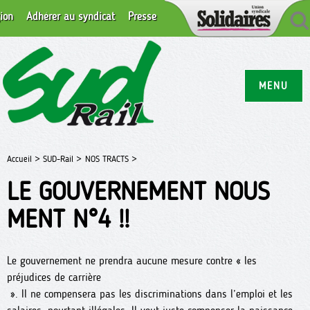
ion
Adhérer au syndicat
Presse
MENU
Accueil >
SUD-Rail >
NOS TRACTS >
LE GOUVERNEMENT NOUS
MENT N°4 !!
Le gouvernement ne prendra aucune mesure contre « les
préjudices de carrière
». Il ne compensera pas les discriminations dans l’emploi et les