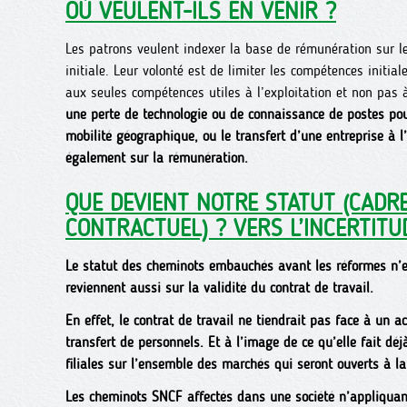
OÙ VEULENT-ILS EN VENIR ?
Les patrons veulent indexer la base de rémunération sur l
initiale. Leur volonté est de limiter les compétences initia
aux seules compétences utiles à l’exploitation et non pas
une perte de technologie ou de connaissance de postes pou
mobilité géographique, ou le transfert d’une entreprise à 
également sur la rémunération.
QUE DEVIENT NOTRE STATUT (CADR
CONTRACTUEL) ? VERS L’INCERTITU
Le statut des cheminots embauchés avant les réformes n’e
reviennent aussi sur la validité du contrat de travail.
En effet, le contrat de travail ne tiendrait pas face à un a
transfert de personnels. Et à l’image de ce qu’elle fait dé
filiales sur l’ensemble des marchés qui seront ouverts à l
Les cheminots SNCF affectés dans une société n’appliquan