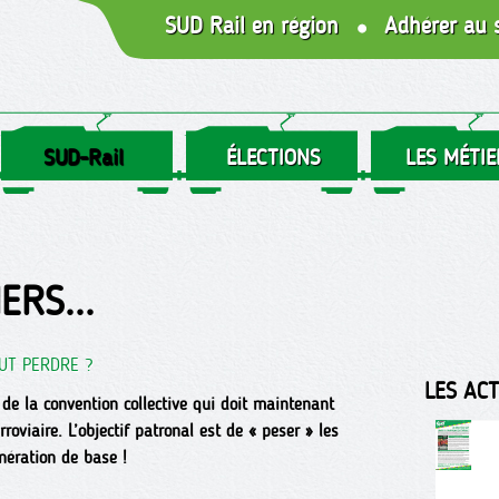
SUD Rail en région
Adhérer au 
SUD-Rail
ÉLECTIONS
LES MÉTIE
ERS...
OUT PERDRE ?
LES AC
 de la convention collective qui doit maintenant
rroviaire. L’objectif patronal est de « peser » les
ération de base !